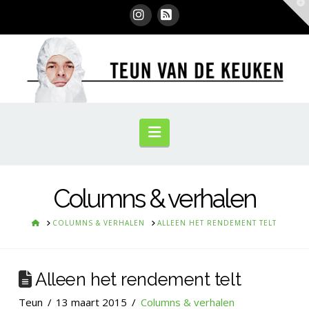
T
t
W
Instagram
RSS
Navigation
Columns & verhalen
HOME
COLUMNS & VERHALEN
ALLEEN HET RENDEMENT TELT
Alleen het rendement telt
Teun
13 maart 2015
Columns & verhalen