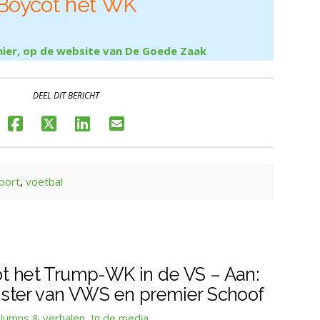
Boycot het WK
hier, op de website van De Goede Zaak
DEEL DIT BERICHT
port
,
voetbal
ot het Trump-WK in de VS – Aan:
ster van VWS en premier Schoof
lumns & verhalen
,
In de media