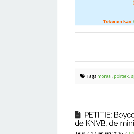
Tekenen kan
Tags:
moraal
,
politiek
,
s
PETITIE: Boyc
de KNVB, de mini
Teun
17 januari 2026
Co