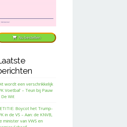
Nu bestellen
Laatste
berichten
Dit wordt een verschrikkelijk
K Voetbal’ – Teun bij Pauw
 De Wit
ETITIE: Boycot het Trump-
K in de VS – Aan: de KNVB,
e minister van VWS en