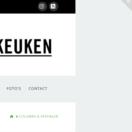
T
t
W
Instagram
RSS
FOTO’S
CONTACT
HOME
COLUMNS & VERHALEN