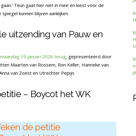
p
aan.’ Teun gaat hier niet in mee en kiest voor de
B
e spiegel kunnen blijven aankijken.
H
le uitzending van Pauw en
B
H
L
n maandag 19 januari 2026 terug
, gepresenteerd door
B
zitten Maarten van Rossem, Ron Keller, Hanneke van
v
p
 Anna van Zoest en Utrechter Pepijn.
petitie – Boycot het WK
eken de petitie