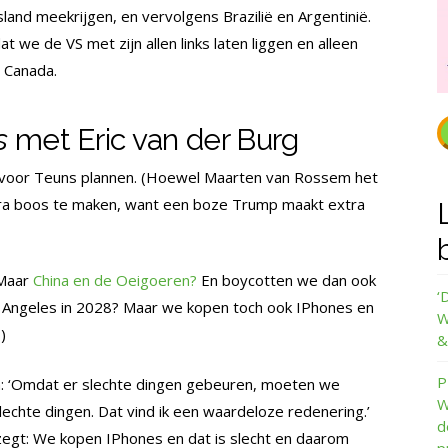
land meekrijgen, en vervolgens Brazilië en Argentinië.
t we de VS met zijn allen links laten liggen en alleen
 Canada.
s
met Eric van der Burg
val voor Teuns plannen. (Hoewel Maarten van Rossem het
xtra boos te maken, want een boze Trump maakt extra
Maar
China en de Oeigoeren?
En boycotten we dan ook
‘
 Angeles in 2028? Maar we kopen toch ook IPhones en
W
)
&
P
an: ‘Omdat er slechte dingen gebeuren, moeten we
W
echte dingen. Dat vind ik een waardeloze redenering.’
d
 zegt: We kopen IPhones en dat is slecht en daarom