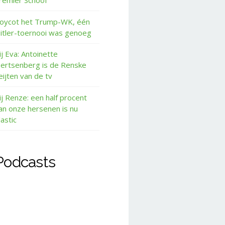
remier Schoof
oycot het Trump-WK, één
itler-toernooi was genoeg
ij Eva: Antoinette
ertsenberg is de Renske
eijten van de tv
ij Renze: een half procent
an onze hersenen is nu
lastic
Podcasts