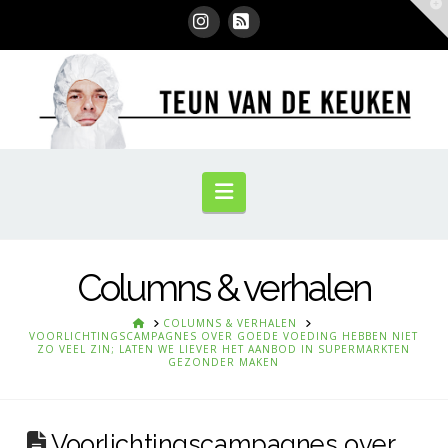
T
t
W
Instagram
RSS
Navigation
Columns & verhalen
HOME
COLUMNS & VERHALEN
VOORLICHTINGSCAMPAGNES OVER GOEDE VOEDING HEBBEN NIET
ZO VEEL ZIN; LATEN WE LIEVER HET AANBOD IN SUPERMARKTEN
GEZONDER MAKEN
Voorlichtingscampagnes over