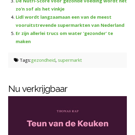
De Nutri-Score voor gezonde voeding wordt net
zo’n sof als het vinkje
Lidl wordt langzaamaan een van de meest
vooruitstrevende supermarkten van Nederland
Er zijn allerlei trucs om water ‘gezonder’ te
maken
Tags:
gezondheid
,
supermarkt
Nu verkrijgbaar