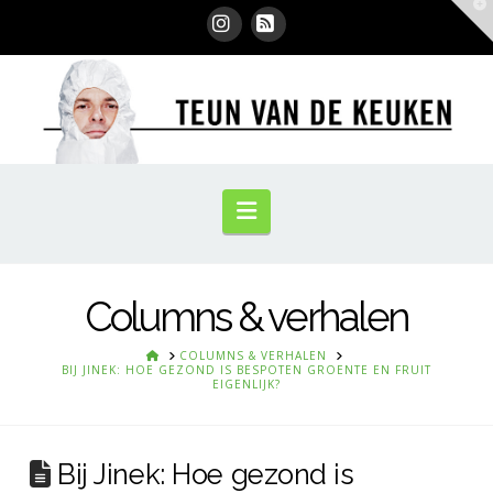
T
t
W
Instagram
RSS
Navigation
Columns & verhalen
HOME
COLUMNS & VERHALEN
BIJ JINEK: HOE GEZOND IS BESPOTEN GROENTE EN FRUIT
EIGENLIJK?
Bij Jinek: Hoe gezond is