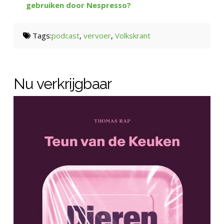
gebruiken door Nespresso?
Tags:
podcast
,
vervoer
,
Volkskrant
Nu verkrijgbaar