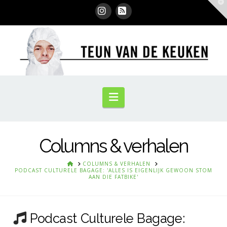
T
t
W
Instagram
RSS
Navigation
Columns & verhalen
HOME
COLUMNS & VERHALEN
PODCAST CULTURELE BAGAGE: 'ALLES IS EIGENLIJK GEWOON STOM
AAN DIE FATBIKE'
Podcast Culturele Bagage: