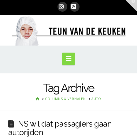
T
t
W
Instagram
RSS
Navigation
Tag Archive
HOME
COLUMNS & VERHALEN
AUTO
NS wil dat passagiers gaan
autorijden