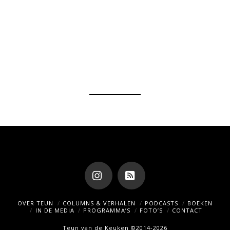
Instagram
RSS
OVER TEUN
COLUMNS & VERHALEN
PODCASTS
BOEKEN
IN DE MEDIA
PROGRAMMA’S
FOTO’S
CONTACT
Teun van de Keuken ©2014-2026