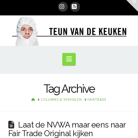
T
t
W
Instagram
RSS
Navigation
Tag Archive
HOME
COLUMNS & VERHALEN
FAIRTRADE
Laat de NVWA maar eens naar
Fair Trade Original kijken