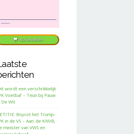
Nu bestellen
Laatste
berichten
Dit wordt een verschrikkelijk
K Voetbal’ – Teun bij Pauw
 De Wit
ETITIE: Boycot het Trump-
K in de VS – Aan: de KNVB,
e minister van VWS en