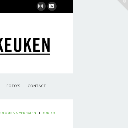
T
t
W
Instagram
RSS
FOTO’S
CONTACT
ME
COLUMNS & VERHALEN
OORLOG