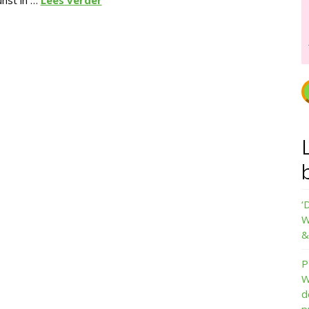
‘
W
&
P
W
d