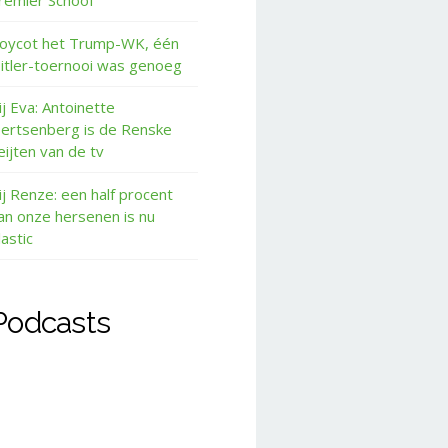
remier Schoof
oycot het Trump-WK, één
itler-toernooi was genoeg
ij Eva: Antoinette
ertsenberg is de Renske
eijten van de tv
ij Renze: een half procent
an onze hersenen is nu
lastic
Podcasts