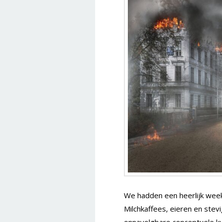
We hadden een heerlijk weeke
Milchkaffees, eieren en stev
onnavolgbare conceptuele ku