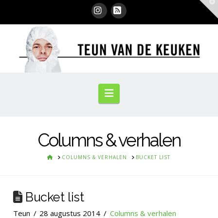
T
t
W
Instagram
RSS
Navigation
Columns & verhalen
HOME
COLUMNS & VERHALEN
BUCKET LIST
Bucket list
Teun
28 augustus 2014
Columns & verhalen