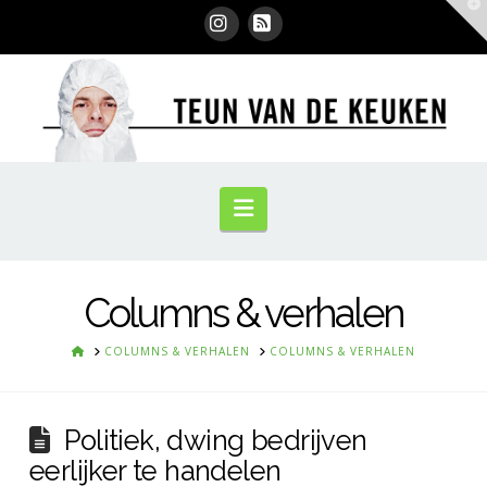
T
t
W
Instagram
RSS
Navigation
Columns & verhalen
HOME
COLUMNS & VERHALEN
COLUMNS & VERHALEN
Politiek, dwing bedrijven
eerlijker te handelen