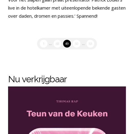
live in de hotelkamer met uiteenlopende bekende gasten
over daden, dromen en passies.’ Spannend!
1
...
48
49
50
...
53
Nu verkrijgbaar