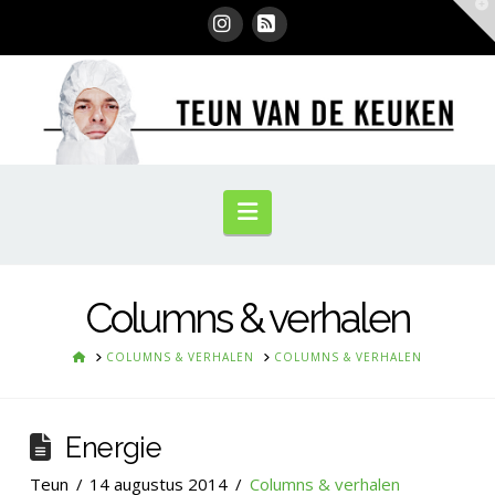
T
t
W
Instagram
RSS
Navigation
Columns & verhalen
HOME
COLUMNS & VERHALEN
COLUMNS & VERHALEN
Energie
Teun
14 augustus 2014
Columns & verhalen