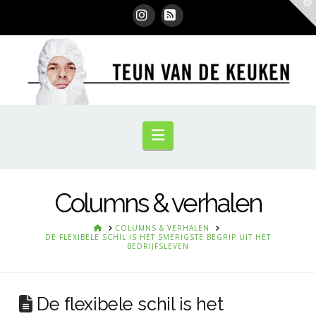
T
t
W
Instagram
RSS
Navigation
Columns & verhalen
HOME
COLUMNS & VERHALEN
DE FLEXIBELE SCHIL IS HET SMERIGSTE BEGRIP UIT HET
BEDRIJFSLEVEN
De flexibele schil is het