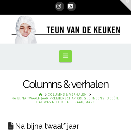
T
t
W
Instagram
RSS
Navigation
Columns & verhalen
HOME
COLUMNS & VERHALEN
NA BIJNA TWAALF JAAR PREMIERSCHAP KRIJG JE INEENS IDEEËN.
DAT WAS NIET DE AFSPRAAK, MARK
Na bijna twaalf jaar