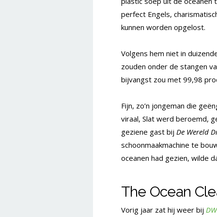
plastic soep uit de oceanen 
perfect Engels, charismatisch
kunnen worden opgelost.
Volgens hem niet in duizende
zouden onder de stangen va
bijvangst zou met 99,98 pr
Fijn, zo’n jongeman die geën
viraal, Slat werd beroemd, 
geziene gast bij
De Wereld D
schoonmaakmachine te bouwen
oceanen had gezien, wilde da
The Ocean Clea
Vorig jaar zat hij weer bij
DW