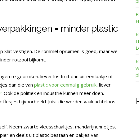
p
B
H
verpakkingen = minder plastic
B
H
L
op Slat vestigen. De rommel opruimen is goed, maar we
nder rotzooi bijkomt.
B
v
p
gen te gebruiken: liever los fruit dan uit een bakje of
akjes dan die van
plastic voor eenmalig gebruik
, liever
r
. Ook de politiek en industrie kunnen meer doen.
c flesjes bijvoorbeeld. Juist die worden vaak achteloos
zelf. Neem zwarte vleesschaaltjes, mandarijnennetjes,
pier en deels uit plastic bestaan en bakjes van