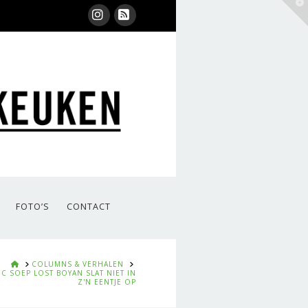
T
t
W
Instagram
RSS
FOTO’S
CONTACT
HOME
COLUMNS & VERHALEN
IC SOEP LOST BOYAN SLAT NIET IN
Z'N EENTJE OP