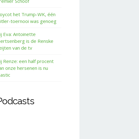
remier Schoof
oycot het Trump-WK, één
itler-toernooi was genoeg
ij Eva: Antoinette
ertsenberg is de Renske
eijten van de tv
ij Renze: een half procent
an onze hersenen is nu
lastic
Podcasts