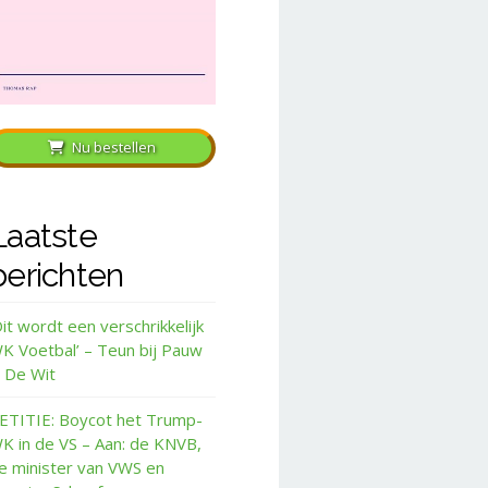
Nu bestellen
Laatste
berichten
Dit wordt een verschrikkelijk
K Voetbal’ – Teun bij Pauw
 De Wit
ETITIE: Boycot het Trump-
K in de VS – Aan: de KNVB,
e minister van VWS en