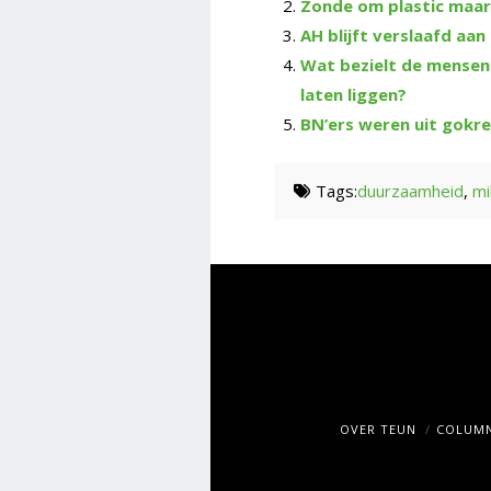
Zonde om plastic maar 
AH blijft verslaafd aan
Wat bezielt de mensen 
laten liggen?
BN’ers weren uit gokre
Tags:
duurzaamheid
,
mi
OVER TEUN
COLUMN