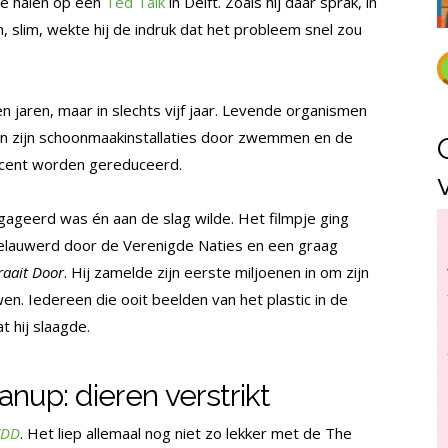
te halen op een
Ted Talk
in Delft. Zoals hij daar sprak, in
, slim, wekte hij de indruk dat het probleem snel zou
n jaren, maar in slechts vijf jaar. Levende organismen
n zijn schoonmaakinstallaties door zwemmen en de
ocent worden gereduceerd.
gageerd was én aan de slag wilde. Het filmpje ging
gelauwerd door de Verenigde Naties en een graag
raait Door
. Hij zamelde zijn eerste miljoenen in om zijn
. Iedereen die ooit beelden van het plastic in de
t hij slaagde.
nup: dieren verstrikt
DD
. Het liep allemaal nog niet zo lekker met de The