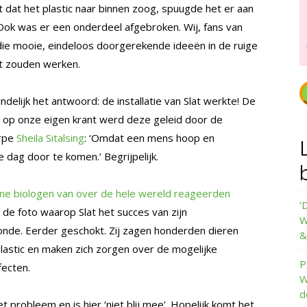
 dat het plastic naar binnen zoog, spuugde het er aan
Ook was er een onderdeel afgebroken. Wij, fans van
 die mooie, eindeloos doorgerekende ideeën in de ruige
ht zouden werken.
elijk het antwoord: de installatie van Slat werkte! De
r op onze eigen krant werd deze geleid door de
erpe
Sheila Sitalsing
: ‘Omdat een mens hoop en
dag door te komen.’ Begrijpelijk.
ne biologen van over de hele wereld reageerden
‘
 de foto waarop Slat het succes van zijn
W
onde. Eerder geschokt. Zij zagen honderden dieren
&
lastic en maken zich zorgen over de mogelijke
P
ecten.
W
d
 probleem en is hier ‘niet blij mee’. Hopelijk komt het