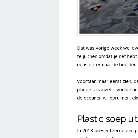
Dat was vorige week wel eve
te juichen omdat je net heb
eens beter naar de beelden t
Voortaan maar eerst zien, d
planeet als inzet – voelde h
de oceanen wil opruimen, ein
Plastic soep u
In 2013 presenteerde een pi