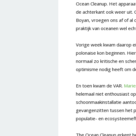
Ocean Cleanup. Het apparaat
de achterkant ook weer uit. 
Boyan, vroegen ons af of al
praktijk van oceanen wel ec
Vorige week kwam daarop eind
polonaise kon beginnen. Hie
normaal zo kritische en sch
optimisme nodig heeft om de 
En toen kwam de VAR.
Marie
helemaal niet enthousiast op
schoonmaakinstallatie aanto
gevangenzitten tussen het p
populatie- en ecosysteemeff
The Ocean Cleanup erkent het