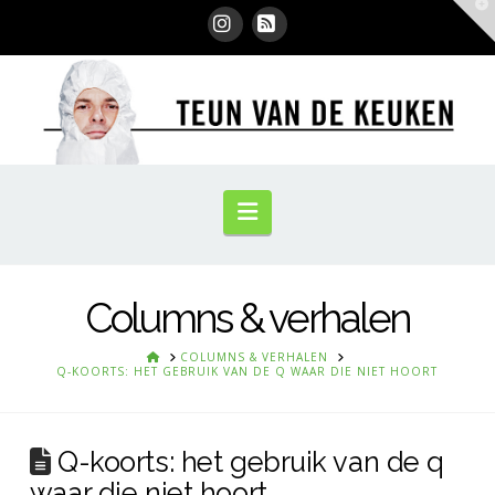
T
t
W
Instagram
RSS
Navigation
Columns & verhalen
HOME
COLUMNS & VERHALEN
Q-KOORTS: HET GEBRUIK VAN DE Q WAAR DIE NIET HOORT
Q-koorts: het gebruik van de q
waar die niet hoort