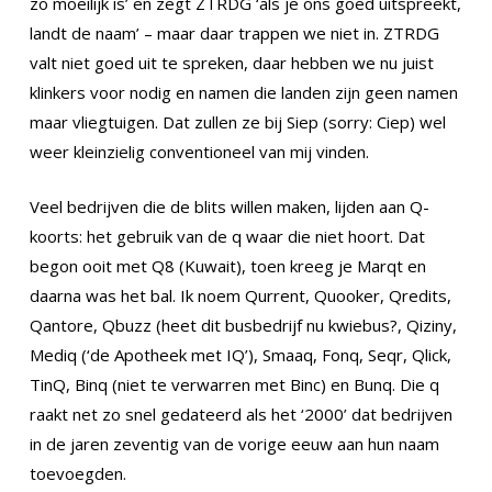
zo moeilijk is’ en zegt ZTRDG ‘als je ons goed uitspreekt,
landt de naam’ – maar daar trappen we niet in. ZTRDG
valt niet goed uit te spreken, daar hebben we nu juist
klinkers voor nodig en namen die landen zijn geen namen
maar vliegtuigen. Dat zullen ze bij Siep (sorry: Ciep) wel
weer kleinzielig conventioneel van mij vinden.
Veel bedrijven die de blits willen maken, lijden aan Q-
koorts: het gebruik van de q waar die niet hoort. Dat
begon ooit met Q8 (Kuwait), toen kreeg je Marqt en
daarna was het bal. Ik noem Qurrent, Quooker, Qredits,
Qantore, Qbuzz (heet dit busbedrijf nu kwiebus?, Qiziny,
Mediq (‘de Apotheek met IQ’), Smaaq, Fonq, Seqr, Qlick,
TinQ, Binq (niet te verwarren met Binc) en Bunq. Die q
raakt net zo snel gedateerd als het ‘2000’ dat bedrijven
in de jaren zeventig van de vorige eeuw aan hun naam
toevoegden.