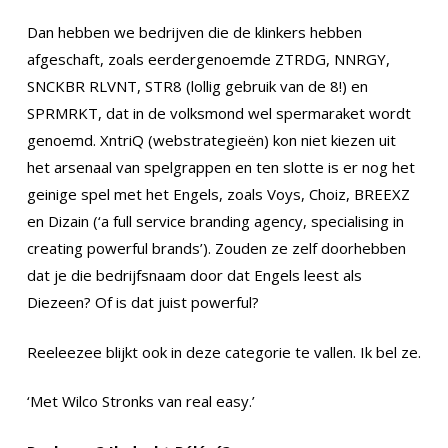
Dan hebben we bedrijven die de klinkers hebben
afgeschaft, zoals eerdergenoemde ZTRDG, NNRGY,
SNCKBR RLVNT, STR8 (lollig gebruik van de 8!) en
SPRMRKT, dat in de volksmond wel spermaraket wordt
genoemd. XntriQ (webstrategieën) kon niet kiezen uit
het arsenaal van spelgrappen en ten slotte is er nog het
geinige spel met het Engels, zoals Voys, Choiz, BREEXZ
en Dizain (‘a full service branding agency, specialising in
creating powerful brands’). Zouden ze zelf doorhebben
dat je die bedrijfsnaam door dat Engels leest als
Diezeen? Of is dat juist powerful?
Reeleezee blijkt ook in deze categorie te vallen. Ik bel ze.
‘Met Wilco Stronks van real easy.’