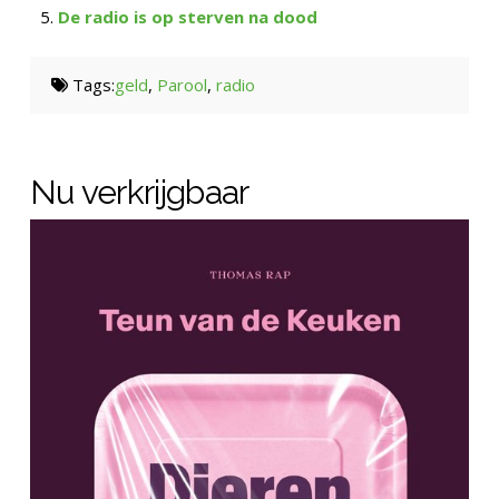
De radio is op sterven na dood
Tags:
geld
,
Parool
,
radio
Nu verkrijgbaar