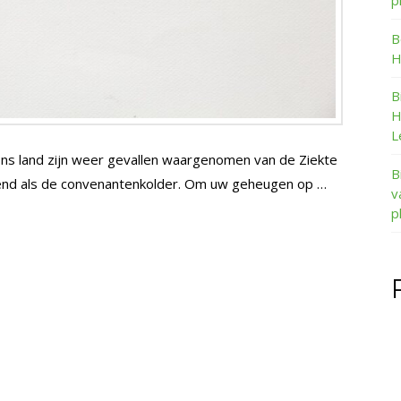
p
B
H
B
H
L
 ons land zijn weer gevallen waargenomen van de Ziekte
B
end als de convenantenkolder. Om uw geheugen op …
v
p