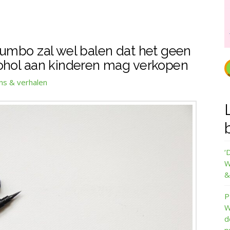
mbo zal wel balen dat het geen
cohol aan kinderen mag verkopen
ns & verhalen
‘
W
&
P
W
d