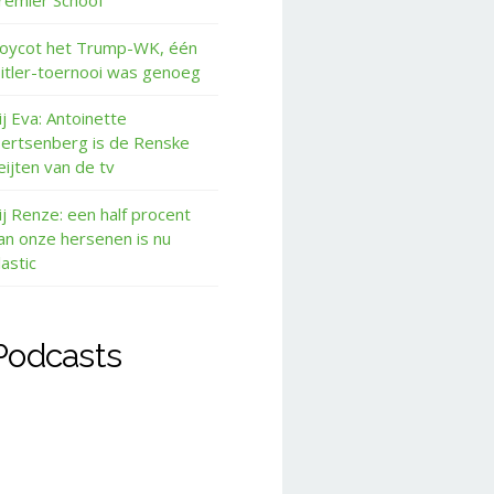
remier Schoof
oycot het Trump-WK, één
itler-toernooi was genoeg
ij Eva: Antoinette
ertsenberg is de Renske
eijten van de tv
ij Renze: een half procent
an onze hersenen is nu
lastic
Podcasts