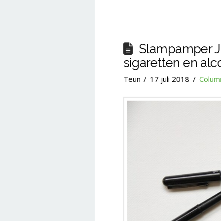
Slampamper Ju
sigaretten en al
Teun
17 juli 2018
Colum