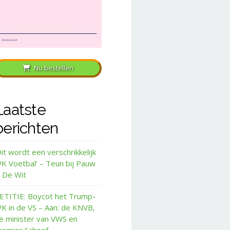
Nu bestellen
Laatste
berichten
Dit wordt een verschrikkelijk
K Voetbal’ – Teun bij Pauw
 De Wit
ETITIE: Boycot het Trump-
K in de VS – Aan: de KNVB,
e minister van VWS en