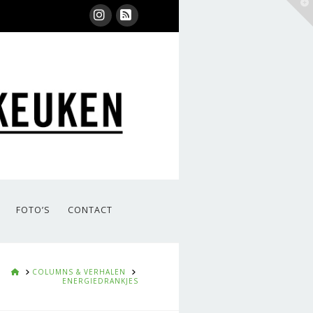
T
t
W
Instagram
RSS
FOTO’S
CONTACT
HOME
COLUMNS & VERHALEN
ENERGIEDRANKJES