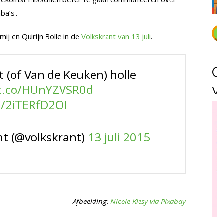
ba’s’.
ij en Quirijn Bolle in de
Volkskrant van 13 juli
.
 (of Van de Keuken) holle
/t.co/HUnYZVSR0d
m/2iTERfD2OI
nt (@volkskrant)
13 juli 2015
Afbeelding:
Nicole Klesy via Pixabay