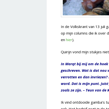
In de Volkskrant van 13 juli 
op mijn columns die ik over d
en
hier
).
Quirijn vond mijn stukjes niet 
In Marqt bij mij om de hoek 
geschreven. Wat is dat nou w
verrotten en dan invriezen? 
word. Dat is mijn punt. Juis
zoals ze zijn. – Teun van de
Ik vind ontdooide gamba’s t
ook. Het bedrijf zegt in de