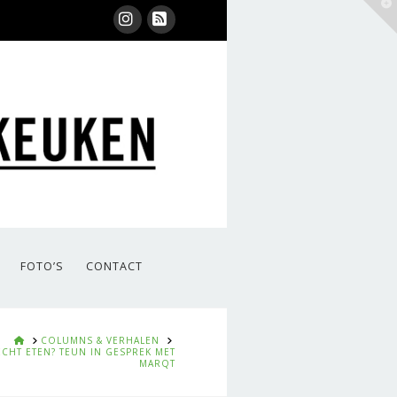
T
t
W
Instagram
RSS
FOTO’S
CONTACT
HOME
COLUMNS & VERHALEN
ÉCHT ETEN? TEUN IN GESPREK MET
MARQT