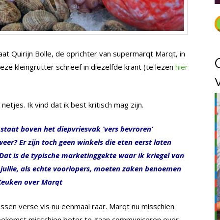
gaat Quirijn Bolle, de oprichter van supermarqt Marqt, in
eze kleingrutter schreef in diezelfde krant (te lezen
hier
netjes. Ik vind dat ik best kritisch mag zijn.
staat boven het diepvriesvak ‘vers bevroren’
eer? Er zijn toch geen winkels die eten eerst laten
Dat is de typische marketinggekte waar ik kriegel van
t jullie, als echte voorlopers, moeten zaken benoemen
 Keuken over Marqt
ussen verse vis nu eenmaal raar. Marqt nu misschien
 toekomst misschien beter te gaan communiceren over