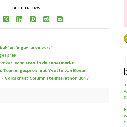
DEEL DIT NIEUWS
fbak’ en ‘ingevroren vers’
 gesprek
 vaker ‘echt eten’ in de supermarkt
e: Teun in gesprek met Yvette van Boven
t’ – Volkskrant Columnistenmarathon 2017
‘
W
&
P
W
d