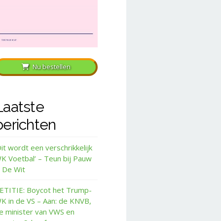
Nu bestellen
Laatste
berichten
Dit wordt een verschrikkelijk
K Voetbal’ – Teun bij Pauw
 De Wit
ETITIE: Boycot het Trump-
K in de VS – Aan: de KNVB,
e minister van VWS en