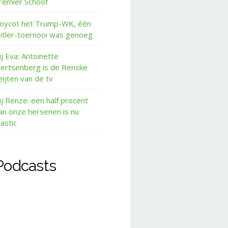
remier Schoof
oycot het Trump-WK, één
itler-toernooi was genoeg
ij Eva: Antoinette
ertsenberg is de Renske
eijten van de tv
ij Renze: een half procent
an onze hersenen is nu
lastic
Podcasts