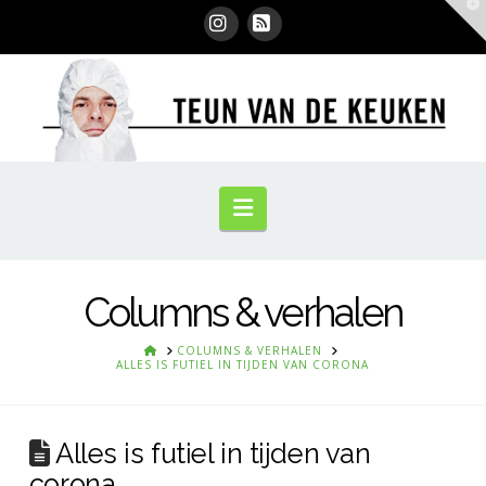
T
t
W
Instagram
RSS
Navigation
Columns & verhalen
HOME
COLUMNS & VERHALEN
ALLES IS FUTIEL IN TIJDEN VAN CORONA
Alles is futiel in tijden van
corona