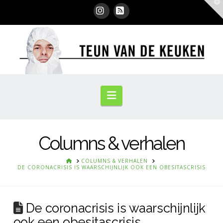
T
t
W
Instagram
RSS
Navigation
Columns & verhalen
HOME
COLUMNS & VERHALEN
DE CORONACRISIS IS WAARSCHIJNLIJK OOK EEN OBESITASCRISIS
De coronacrisis is waarschijnlijk
ook een obesitascrisis