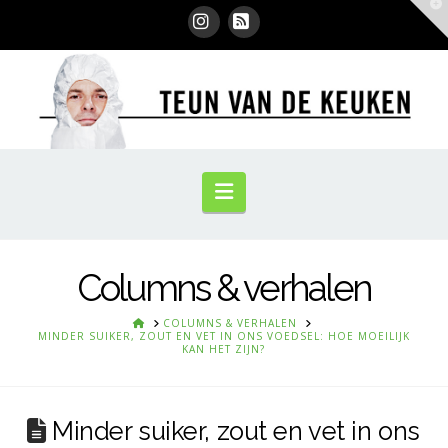
T
t
W
Instagram
RSS
Navigation
Columns & verhalen
HOME
COLUMNS & VERHALEN
MINDER SUIKER, ZOUT EN VET IN ONS VOEDSEL: HOE MOEILIJK
KAN HET ZIJN?
Minder suiker, zout en vet in ons