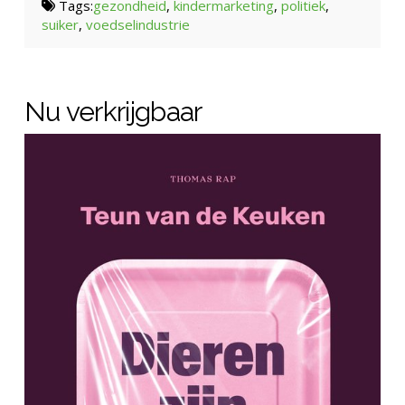
Tags:
gezondheid
,
kindermarketing
,
politiek
,
suiker
,
voedselindustrie
Nu verkrijgbaar