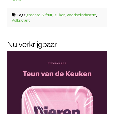
Tags:
groente & fruit
,
suiker
,
voedselindustrie
,
Volkskrant
Nu verkrijgbaar