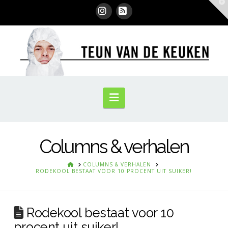
T
t
W
Instagram
RSS
Navigation
Columns & verhalen
HOME
COLUMNS & VERHALEN
RODEKOOL BESTAAT VOOR 10 PROCENT UIT SUIKER!
Rodekool bestaat voor 10
procent uit suiker!