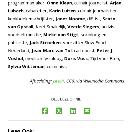
programmamaker,
Onno Kleyn
, culinair journalist,
Arjen
Lubach
, cabaretier,
Karin Luiten
, culinair journalist en
kookboekenschrijfster,
Janet Noome
, diëtist,
Scato
van Opstall
, Keet Smakelijk,
Veerle Slegers
, activist
voedseltransitie,
Mieke van Stigt
, socioloog en
publiciste,
Jack Stroeken
, voorzitter Slow Food
Nederland,
Jean-Marc van Tol
, cartoonist,
Peter J.
Voshol
, medisch fysioloog,
Doris Voss
, Tijd voor Eten,
Sylvia Witteman
, columnist.
Afbeelding:
jstsch
, CC0, via Wikimedia Commons
DEEL DEZE OPINIE
Lees Ook: