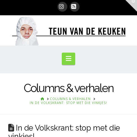
T
t
W
Instagram
RSS
Navigation
Columns & verhalen
HOME
COLUMNS & VERHALEN
IN DE VOLKSKRANT: STOP MET DIE VINKJES!
In de Volkskrant: stop met die
vinkjes!