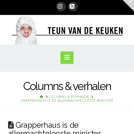
T
t
W
Instagram
RSS
Navigation
Columns & verhalen
HOME
COLUMNS & VERHALEN
GRAPPERHAUS IS DE ALLERMACHTELOOSTE MINISTER
Grapperhaus is de
allermachtelooste minister