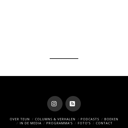
Instagram
RSS
OVER TEUN
COLUMNS & VERHALEN
PODCASTS
BOEKEN
IN DE MEDIA
PROGRAMMA’S
FOTO’S
CONTACT