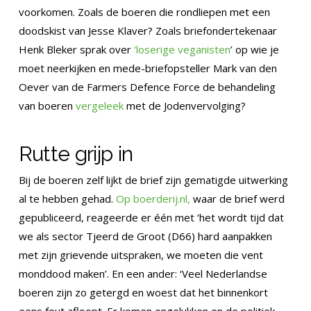
voorkomen. Zoals de boeren die rondliepen met een
doodskist van Jesse Klaver? Zoals briefondertekenaar
Henk Bleker sprak over
‘loserige veganisten
’ op wie je
moet neerkijken en mede-briefopsteller Mark van den
Oever van de Farmers Defence Force de behandeling
van boeren
vergeleek
met de Jodenvervolging?
Rutte grijp in
Bij de boeren zelf lijkt de brief zijn gematigde uitwerking
al te hebben gehad.
Op boerderij.nl,
waar de brief werd
gepubliceerd, reageerde er één met ‘het wordt tijd dat
we als sector Tjeerd de Groot (D66) hard aanpakken
met zijn grievende uitspraken, we moeten die vent
monddood maken’. En een ander: ‘Veel Nederlandse
boeren zijn zo getergd en woest dat het binnenkort
eens fout afloopt. Er komen ongelukken en de politiek