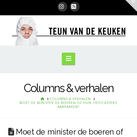
T
t
W
Instagram
RSS
Navigation
Columns & verhalen
HOME
COLUMNS & VERHALEN
MOET DE MINISTER DE BOEREN OF HUN CRITICASTERS
AANPAKKEN?
Moet de minister de boeren of