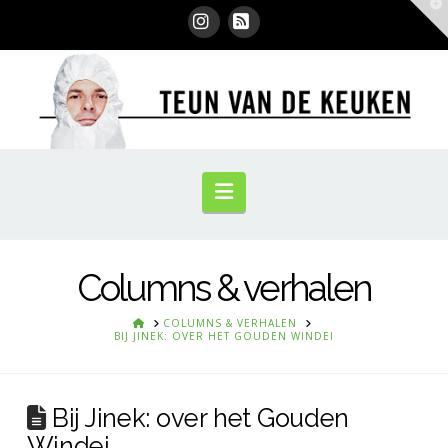
T
t
W
Instagram
RSS
Navigation
Columns & verhalen
HOME
COLUMNS & VERHALEN
BIJ JINEK: OVER HET GOUDEN WINDEI
Bij Jinek: over het Gouden
Windei