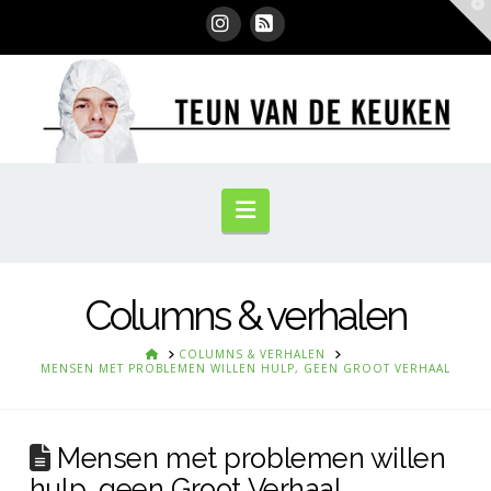
T
t
W
Instagram
RSS
Navigation
Columns & verhalen
HOME
COLUMNS & VERHALEN
MENSEN MET PROBLEMEN WILLEN HULP, GEEN GROOT VERHAAL
Mensen met problemen willen
hulp, geen Groot Verhaal