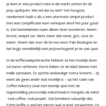
Je kunt er een product mee in de markt zetten én de
prijs opdrijven. Wie wil dat nu niet? Het hoogste
rendement haalt u als u een uitermate simpel product
met wat complificatie kunt verkopen alsof het puur goud
is. Een buitenlandse naam alleen doet wonderen. Neem
brood, simpel zat. Niets meer dan meel, gist, zout en
water. Noem dat voor de lol nou eens Pain Boulogne en
het krijgt onmiddellijk een prijsverhogend je ne sais quoi.
In de koffiezaakjesbranche hebben ze het moeilijk doen
tot kunst verheven. Eerst lokken ze de klant binnen met
malle spreuken. Zo spotte wiskundige Ionica Smeets – zij
weet als geen ander wat moeilijk is – op het raam van
Coffee industry (wat een heerlijk spel met de
tegenstelling persoonlijk-industrieel) in Hengelo de tekst
‘ real coffee, real people’. Dat betekent natuurlijk niks.
Echte koffie is wel het minste wat je kunt verwachten. En