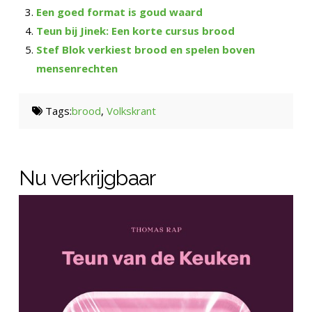
Een goed format is goud waard
Teun bij Jinek: Een korte cursus brood
Stef Blok verkiest brood en spelen boven
mensenrechten
Tags:
brood
,
Volkskrant
Nu verkrijgbaar