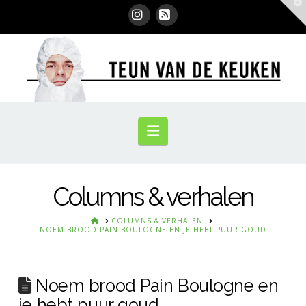
T
t
W
Instagram
RSS
Navigation
Columns & verhalen
HOME
COLUMNS & VERHALEN
NOEM BROOD PAIN BOULOGNE EN JE HEBT PUUR GOUD
Noem brood Pain Boulogne en
je hebt puur goud