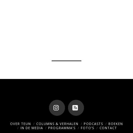
Instagram
RSS
OVER TEUN
COLUMNS & VERHALEN
PODCASTS
BOEKEN
IN DE MEDIA
PROGRAMMA’S
FOTO’S
CONTACT