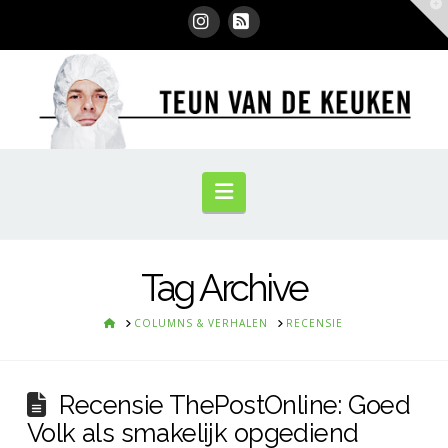
T
t
W
Instagram
RSS
Navigation
Tag Archive
HOME
COLUMNS & VERHALEN
RECENSIE
Recensie ThePostOnline: Goed
Volk als smakelijk opgediend