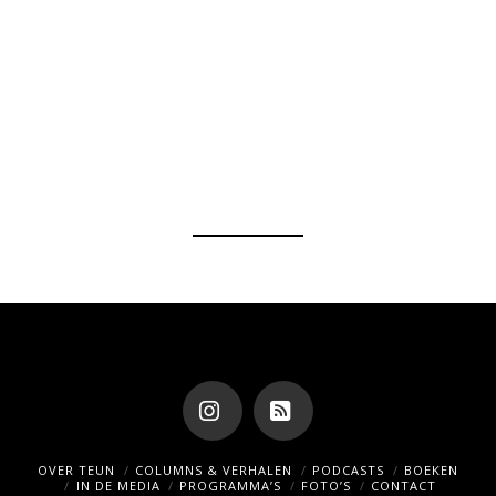
Instagram
RSS
OVER TEUN
COLUMNS & VERHALEN
PODCASTS
BOEKEN
IN DE MEDIA
PROGRAMMA’S
FOTO’S
CONTACT