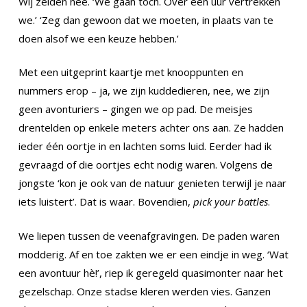
Wij zeiden nee. ‘We gaan toch. Over een uur vertrekken
we.’ ‘Zeg dan gewoon dat we moeten, in plaats van te
doen alsof we een keuze hebben.’
Met een uitgeprint kaartje met knooppunten en
nummers erop – ja, we zijn kuddedieren, nee, we zijn
geen avonturiers – gingen we op pad. De meisjes
drentelden op enkele meters achter ons aan. Ze hadden
ieder één oortje in en lachten soms luid. Eerder had ik
gevraagd of die oortjes echt nodig waren. Volgens de
jongste ‘kon je ook van de natuur genieten terwijl je naar
iets luistert’. Dat is waar. Bovendien,
pick your battles
.
We liepen tussen de veenafgravingen. De paden waren
modderig. Af en toe zakten we er een eindje in weg. ‘Wat
een avontuur hè!’, riep ik geregeld quasimonter naar het
gezelschap. Onze stadse kleren werden vies. Ganzen