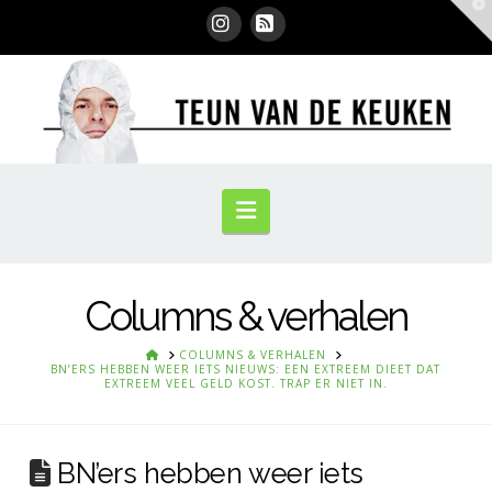
T
t
W
Instagram
RSS
Navigation
Columns & verhalen
HOME
COLUMNS & VERHALEN
BN’ERS HEBBEN WEER IETS NIEUWS: EEN EXTREEM DIEET DAT
EXTREEM VEEL GELD KOST. TRAP ER NIET IN.
BN’ers hebben weer iets