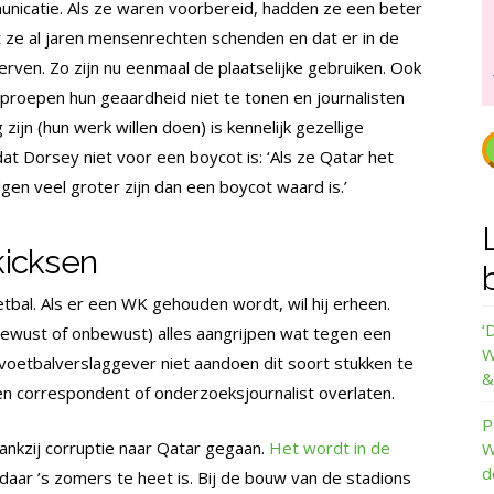
nicatie. Als ze waren voorbereid, hadden ze een beter
t ze al jaren mensenrechten schenden en dat er in de
erven. Zo zijn nu eenmaal de plaatselijke gebruiken. Ook
proepen hun geaardheid niet te tonen en journalisten
zijn (hun werk willen doen) is kennelijk gezellige
 dat Dorsey niet voor een boycot is: ‘Als ze Qatar het
en veel groter zijn dan een boycot waard is.’
kicksen
bal. Als er een WK gehouden wordt, wil hij erheen.
‘
 (bewust of onbewust) alles aangrijpen wat tegen een
W
n voetbalverslaggever niet aandoen dit soort stukken te
&
en correspondent of onderzoeksjournalist overlaten.
P
ankzij corruptie naar Qatar gegaan.
Het wordt in de
W
d
aar ’s zomers te heet is. Bij de bouw van de stadions