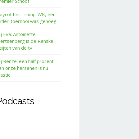
remier Schoof
oycot het Trump-WK, één
itler-toernooi was genoeg
ij Eva: Antoinette
ertsenberg is de Renske
eijten van de tv
ij Renze: een half procent
an onze hersenen is nu
lastic
Podcasts