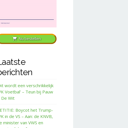
Nu bestellen
Laatste
berichten
Dit wordt een verschrikkelijk
K Voetbal’ – Teun bij Pauw
 De Wit
ETITIE: Boycot het Trump-
K in de VS – Aan: de KNVB,
e minister van VWS en