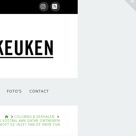
T
t
W
Instagram
RSS
FOTO’S
CONTACT
HOME
COLUMNS & VERHALEN
K VOETBAL AAN QATAR ONTNEMEN
MOET DE INZET VAN DE KNVB ZIJN