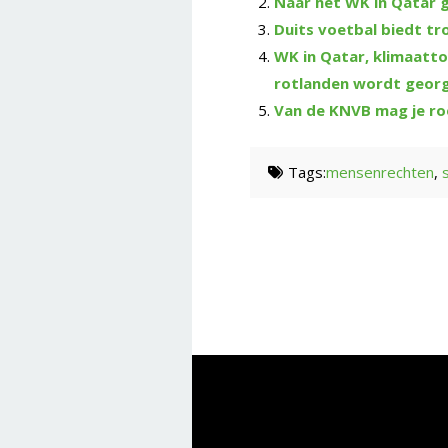
Naar het WK in Qatar ga
Duits voetbal biedt tr
WK in Qatar, klimaattop
rotlanden wordt geor
Van de KNVB mag je ro
Tags:
mensenrechten
,