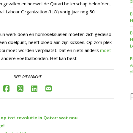
p
n gevallen en hoewel de Qatari beterschap beloofden,
nal Labour Organization (ILO) vorig jaar nog 50
B
H
B
ij hun werk doen en homoseksuelen moeten zich gedeisd
H
 een doelpunt, heeft bloed aan zijn kicksen. Op zo’n plek
L
oi moet worden verplaatst. Dat en niets anders
moet
 andere voetbalbonden. Het kan best.
B
v
p
DEEL DIT BERICHT
op tot revolutie in Qatar: wat nou
e!