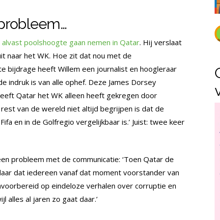
probleem…
s alvast poolshoogte gaan nemen in Qatar
. Hij verslaat
uit naar het WK. Hoe zit dat nou met de
e bijdrage heeft Willem een journalist en hoogleraar
e indruk is van alle ophef. Deze James Dorsey
. Heeft Qatar het WK alleen heeft gekregen door
 rest van de wereld niet altijd begrijpen is dat de
ifa en in de Golfregio vergelijkbaar is.’ Juist: twee keer
l een probleem met de communicatie: ‘Toen Qatar de
daar dat iedereen vanaf dat moment voorstander van
nvoorbereid op eindeloze verhalen over corruptie en
l alles al jaren zo gaat daar.’