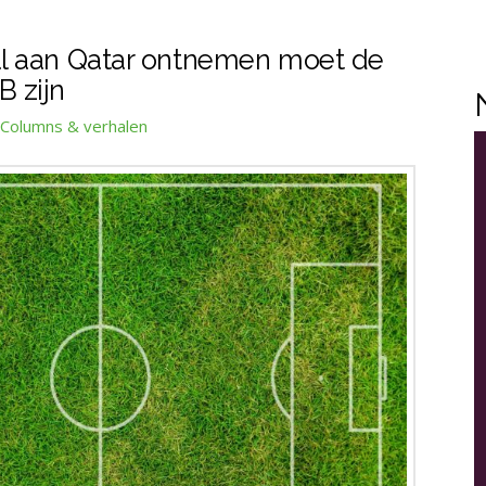
l aan Qatar ontnemen moet de
B zijn
Columns & verhalen