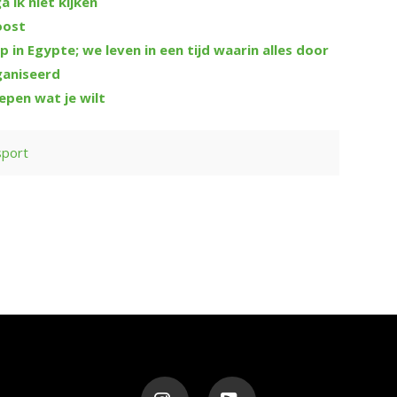
 ik niet kijken
oost
 in Egypte; we leven in een tijd waarin alles door
ganiseerd
epen wat je wilt
sport