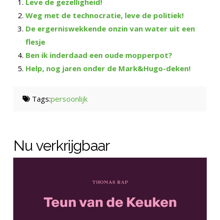
Leve de gezelligheid!
Weg met de technocratie, leve de politiek!
De ergerniswekkende onzin van water uit een
flesje
Ben ik inderdaad een oude mopperpot?
Help, nog jaren onder de Mark&Hugo-deken!
Tags:
persoonlijk
Nu verkrijgbaar