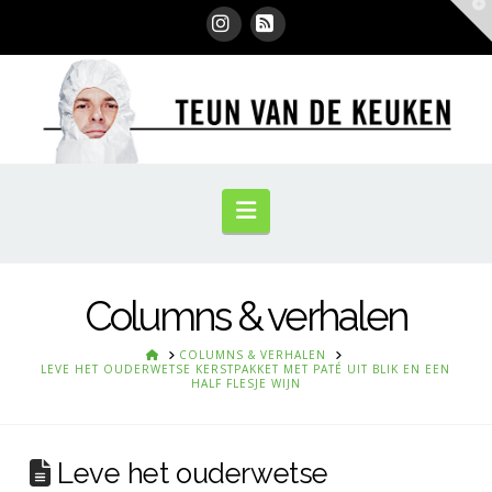
T
t
W
Instagram
RSS
Navigation
Columns & verhalen
HOME
COLUMNS & VERHALEN
LEVE HET OUDERWETSE KERSTPAKKET MET PATÉ UIT BLIK EN EEN
HALF FLESJE WIJN
Leve het ouderwetse