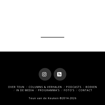
Instagram
RSS
OVER TEUN
COLUMNS & VERHALEN
PODCASTS
BOEKEN
IN DE MEDIA
PROGRAMMA’S
FOTO’S
CONTACT
Teun van de Keuken ©2014-2026