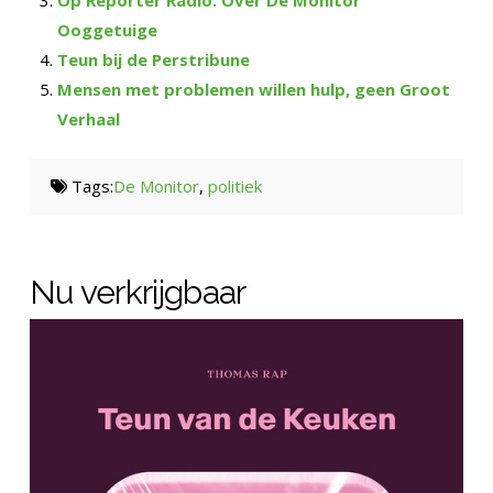
Ooggetuige
Teun bij de Perstribune
Mensen met problemen willen hulp, geen Groot
Verhaal
Tags:
De Monitor
,
politiek
Nu verkrijgbaar