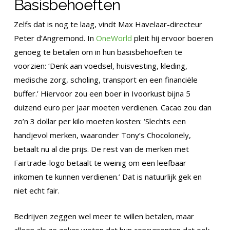
Basisbehoeften
Zelfs dat is nog te laag, vindt Max Havelaar-directeur
Peter d’Angremond. In
OneWorld
pleit hij ervoor boeren
genoeg te betalen om in hun basisbehoeften te
voorzien: ‘Denk aan voedsel, huisvesting, kleding,
medische zorg, scholing, transport en een financiële
buffer.’ Hiervoor zou een boer in Ivoorkust bijna 5
duizend euro per jaar moeten verdienen. Cacao zou dan
zo’n 3 dollar per kilo moeten kosten: ‘Slechts een
handjevol merken, waaronder Tony’s Chocolonely,
betaalt nu al die prijs. De rest van de merken met
Fairtrade-logo betaalt te weinig om een leefbaar
inkomen te kunnen verdienen.’ Dat is natuurlijk gek en
niet echt fair.
Bedrijven zeggen wel meer te willen betalen, maar
alleen als ze zeker weten dat hun concurrenten dat ook