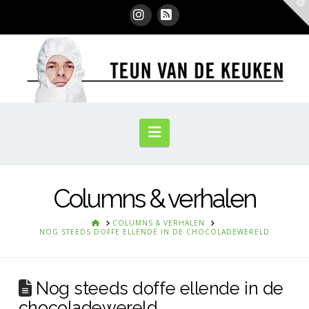
T
t
W
Instagram
RSS
Navigation
Columns & verhalen
HOME
COLUMNS & VERHALEN
NOG STEEDS DOFFE ELLENDE IN DE CHOCOLADEWERELD
Nog steeds doffe ellende in de
chocoladewereld