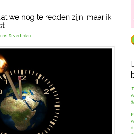
dat we nog te redden zijn, maar ik
st
mns & verhalen
‘
W
&
P
W
d