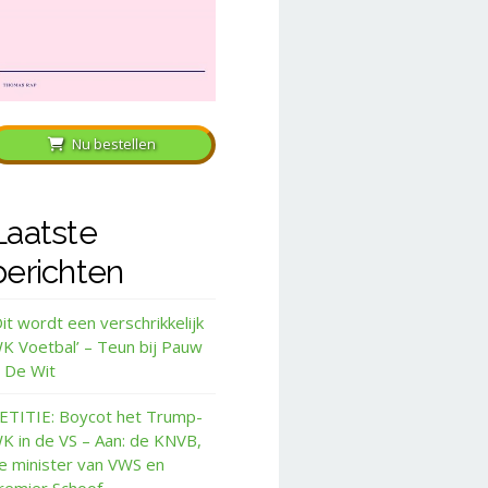
Nu bestellen
Laatste
berichten
Dit wordt een verschrikkelijk
K Voetbal’ – Teun bij Pauw
 De Wit
ETITIE: Boycot het Trump-
K in de VS – Aan: de KNVB,
e minister van VWS en