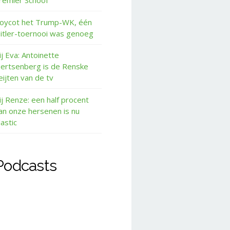
remier Schoof
oycot het Trump-WK, één
itler-toernooi was genoeg
ij Eva: Antoinette
ertsenberg is de Renske
eijten van de tv
ij Renze: een half procent
an onze hersenen is nu
lastic
Podcasts