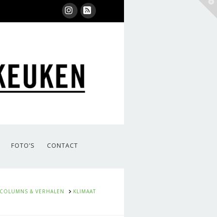
T
t
W
Instagram
RSS
FOTO’S
CONTACT
ME
COLUMNS & VERHALEN
KLIMAAT