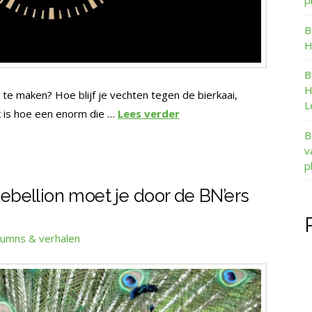
p
B
H
B
H
 te maken? Hoe blijf je vechten tegen de bierkaai,
L
jk is hoe een enorm die …
Lees verder
B
v
p
 Rebellion moet je door de BN’ers
lumns & verhalen