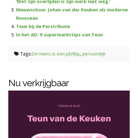
‘Met zijn overlijden is zijn werk niet weg.’
Nieuwsshow: Johan van der Keuken als moderne
Rousseau
Teun bij de Perstribune
In het AD: 9 supermarkttips van Teun
Tags:
De mens is een plofkip
,
persoonlijk
Nu verkrijgbaar