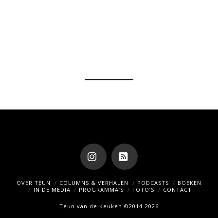
Instagram
RSS
OVER TEUN
COLUMNS & VERHALEN
PODCASTS
BOEKEN
IN DE MEDIA
PROGRAMMA’S
FOTO’S
CONTACT
Teun van de Keuken ©2014-2026